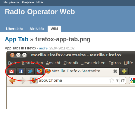
Hauptseite
Projekte
Hilfe
Radio Operator Web
Übersicht
Aktivität
Wiki
App Tab
» firefox-app-tab.png
App Tabs in Firefox -
andre
, 25.04.2011 01:32