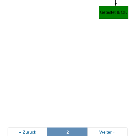
« Zurück
2
Weiter »